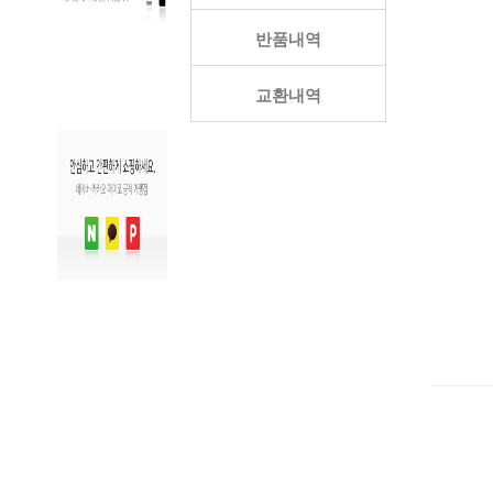
반품내역
교환내역