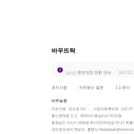
바우뜨락
쇼핑몰 개편 안내
2022.02.11
[일반]
당일 출고(배송) 서비스 안내
[일반]
휴면계정 전환 안내
2022.02.
[일반]
개인정보 보호를 위해 함께 노력
[일반]
공지사항
자주묻는 질문
1:1 문의
쇼핑몰 개편 안내
2022.02.11
[일반]
당일 출고(배송) 서비스 안내
[일반]
바우농원
대표자명 : 정순영 외1
사업자등록번호 : 312-27-
통신판매업 신고 : 제2013=충남아산-0112호
충청남도 아산시 배방읍 호서로231번길 15-21 회룡리
개인정보관리 책임자 : 홍병식 (byangsan@naver.co