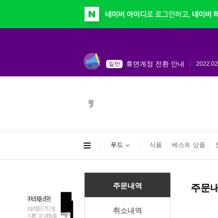
쇼핑몰 개편 안내
일반
푸드
2022.02.1
생수/음료
당일 출고(배송) 서비스 안내
일반
채소/정육/수산
휴면계정 전환 안내
일반
2022.02
가공 식품
건강 식품
개인정보 보호를 위해 함께 노
일반
과일
쇼핑몰 개편 안내
일반
2022.02.1
전통주
당일 출고(배송) 서비스 안내
일반
전체보기
푸드
식품
베스트 상품
주문내역
주문
취소내역