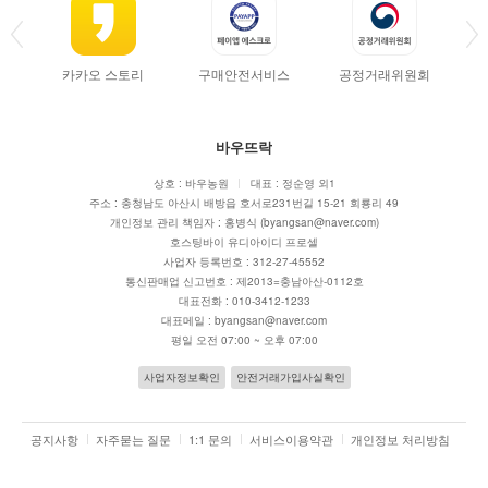
쇼핑몰 개편 안내
2022. 02. 11
카카오 스토리
구매안전서비스
공정거래위원회
당일 출고(배송) 서비스 안내
2022. 02. 11
바우뜨락
상호 : 바우농원
대표 : 정순영 외1
주소 : 충청남도 아산시 배방읍 호서로231번길 15-21 회룡리 49
개인정보 관리 책임자 : 홍병식 (byangsan@naver.com)
호스팅바이 유디아이디 프로셀
사업자 등록번호 : 312-27-45552
통신판매업 신고번호 : 제2013=충남아산-0112호
대표전화 : 010-3412-1233
대표메일 : byangsan@naver.com
평일 오전 07:00 ~ 오후 07:00
사업자정보확인
안전거래가입사실확인
공지사항
자주묻는 질문
1:1 문의
서비스이용약관
개인정보 처리방침