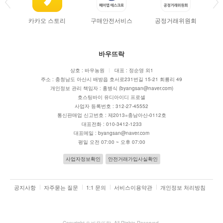
쇼핑몰 개편 안내
2022. 02. 11
카카오 스토리
구매안전서비스
공정거래위원회
당일 출고(배송) 서비스 안내
2022. 02. 11
바우뜨락
상호 : 바우농원
대표 : 정순영 외1
주소 : 충청남도 아산시 배방읍 호서로231번길 15-21 회룡리 49
개인정보 관리 책임자 : 홍병식 (byangsan@naver.com)
호스팅바이 유디아이디 프로셀
사업자 등록번호 : 312-27-45552
통신판매업 신고번호 : 제2013=충남아산-0112호
대표전화 : 010-3412-1233
대표메일 : byangsan@naver.com
평일 오전 07:00 ~ 오후 07:00
사업자정보확인
안전거래가입사실확인
공지사항
자주묻는 질문
1:1 문의
서비스이용약관
개인정보 처리방침